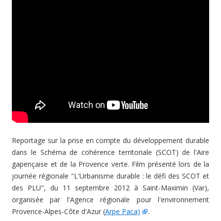
Reportage sur la prise en compte du développement durable
dans le Schéma de cohérence territoriale (SCOT) de l'Aire
gapençaise et de la Provence verte. Film présenté lors de la
journée régionale "L'Urbanisme durable : le défi des SCOT et
des PLU", du 11 septembre 2012 à Saint-Maximin (Var),
organisée par l'Agence régionale pour l'environnement
Provence-Alpes-Côte d'Azur (
Arpe Paca)
.