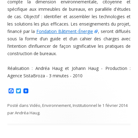
compte la dimension environnementale, citoyenne et
spécifique aux immeubles de bureaux, en parallèle d'études
de cas. Objectif : identifier et assembler les technologies et
les solutions les plus efficaces. Les enseignements du projet,
financé par la
Fondation Bâtiment-Énergie
, seront diffusés
sous la forme d’un guide et d’un cahier des charges avec
l’intention d’influencer de façon significative les pratiques de
construction de bureaux.
Réalisation : Andréa Haug et Johann Haug - Production :
Agence SistaBroza - 3 minutes - 2010
F
T
a
w
c
i
e
t
Posté dans
Vidéo
,
Environnement
,
Institutionnel
le
1 février 2014
b
t
par
Andréa Haug
.
o
e
o
r
k