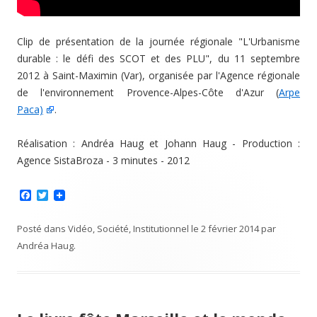
Clip de présentation de la journée régionale "L'Urbanisme
durable : le défi des SCOT et des PLU", du 11 septembre
2012 à Saint-Maximin (Var), organisée par l'Agence régionale
de l'environnement Provence-Alpes-Côte d'Azur (
Arpe
Paca)
.
Réalisation : Andréa Haug et Johann Haug - Production :
Agence SistaBroza - 3 minutes - 2012
F
T
a
w
c
i
e
t
Posté dans
Vidéo
,
Société
,
Institutionnel
le
2 février 2014
par
b
t
Andréa Haug
.
o
e
o
r
k