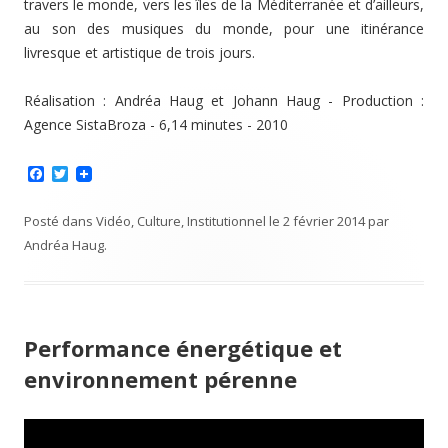
travers le monde, vers les îles de la Méditerranée et d’ailleurs,
au son des musiques du monde, pour une itinérance
livresque et artistique de trois jours.
Réalisation : Andréa Haug et Johann Haug - Production :
Agence SistaBroza - 6,14 minutes - 2010
F
T
a
w
c
i
e
t
Posté dans
Vidéo
,
Culture
,
Institutionnel
le
2 février 2014
par
b
t
Andréa Haug
.
o
e
o
r
k
Performance énergétique et
environnement pérenne