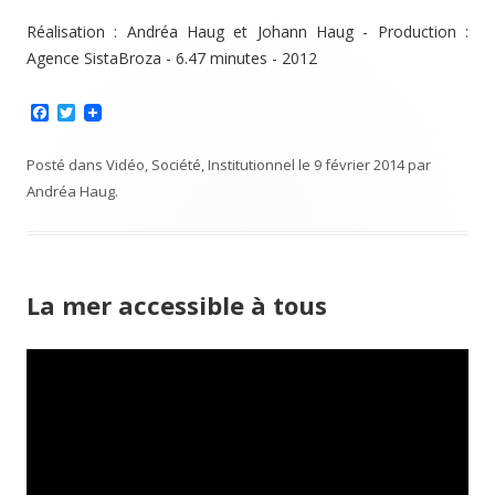
Réalisation : Andréa Haug et Johann Haug - Production :
Agence SistaBroza - 6.47 minutes - 2012
F
T
a
w
c
i
e
t
Posté dans
Vidéo
,
Société
,
Institutionnel
le
9 février 2014
par
b
t
Andréa Haug
.
o
e
o
r
k
La mer accessible à tous