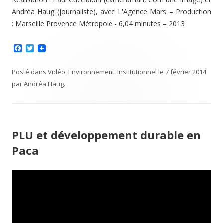
Andréa Haug (journaliste), avec L'Agence Mars – Production
: Marseille Provence Métropole - 6,04 minutes – 2013
F
T
a
w
c
i
e
t
Posté dans
Vidéo
,
Environnement
,
Institutionnel
le
7 février 2014
b
t
par
Andréa Haug
.
o
e
o
r
k
PLU et développement durable en
Paca