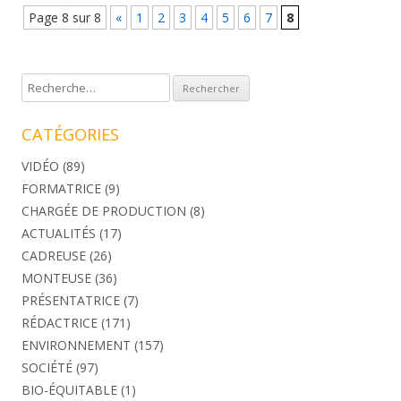
Navigation Article
Page 8 sur 8
«
1
2
3
4
5
6
7
8
Rechercher :
CATÉGORIES
VIDÉO
(89)
FORMATRICE
(9)
CHARGÉE DE PRODUCTION
(8)
ACTUALITÉS
(17)
CADREUSE
(26)
MONTEUSE
(36)
PRÉSENTATRICE
(7)
RÉDACTRICE
(171)
ENVIRONNEMENT
(157)
SOCIÉTÉ
(97)
BIO-ÉQUITABLE
(1)