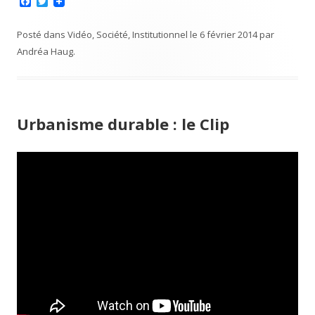
F
T
a
w
c
i
e
t
Posté dans
Vidéo
,
Société
,
Institutionnel
le
6 février 2014
par
b
t
Andréa Haug
.
o
e
o
r
k
Urbanisme durable : le Clip