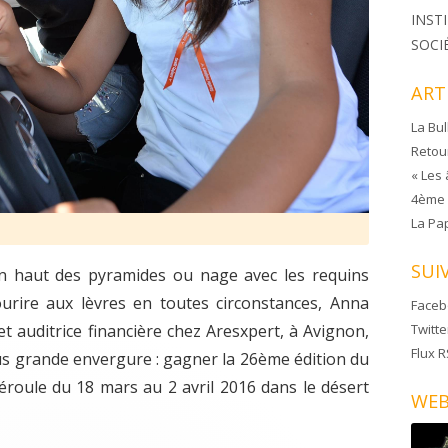
INST
SOCI
ART
La Bu
Retou
« Les 
4ème f
La Pa
SUI
 en haut des pyramides ou nage avec les requins
ourire aux lèvres en toutes circonstances, Anna
Face
et auditrice financière chez Aresxpert, à Avignon,
Twitte
Flux 
lus grande envergure : gagner la 26ème édition du
déroule du 18 mars au 2 avril 2016 dans le désert
WEB