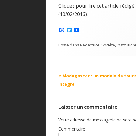
Cliquez pour lire cet article rédi
(10/02/2016).
F
T
a
w
c
i
e
t
Posté dans
Rédactrice
,
Société
,
Institution
b
t
o
e
o
r
k
Navigation Article
«
Madagascar : un modèle de tour
intégré
Laisser un commentaire
Votre adresse de messagerie ne sera pa
Commentaire