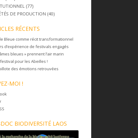
ITUTIONNEL
(77)
ÉTÉS DE PRODUCTION
(40)
ICLES RÉCENTS
lle Bleue comme récit transformationnel
rs d’expérience de festivals engagés
âmes bleues » prennent l’air marin
estival pour les Abeilles !
pillote des émotions retrouvées
VEZ-MOI !
book
r
RSS
DOC BIODIVERSITÉ LAOS