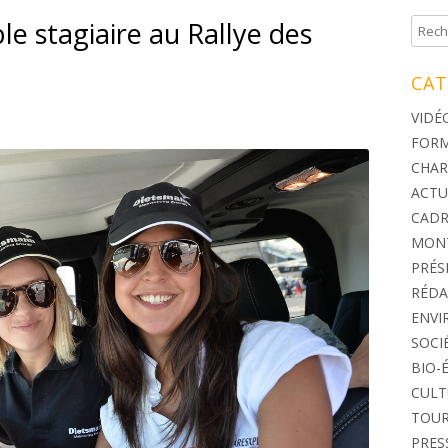
e stagiaire au Rallye des
Reche
CAT
VIDÉ
FORM
CHAR
ACTU
CADR
MON
PRÉS
RÉDA
ENV
SOCI
BIO-
CULT
TOUR
PRES