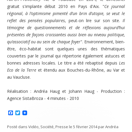
gratuit s'implante début 2010 en Pays d'Aix. "
Ce journal
régional, à l’optimisme pimenté d’un brin d’utopie, se veut le
reflet des pensées populaires
, peut-on lire sur son site.
Il
témoigne de questionnements et de réflexions aujourd’hui
présentes de façons croissantes aussi bien au niveau politique,
qu’associatif ou au sein de chaque foyer
". Environnement, bien-
être, éco-habitat sont quelques unes des thématiques
couvertes par le journal qui répertorie également astuces et
bonnes adresses locales. Le titre a été rebaptisé depuis
Les
Eco de la Terre
et étendu aux Bouches-du-Rhône, au Var et
au Vaucluse.
Réalisation : Andréa Haug et Johann Haug - Production :
Agence SistaBroza - 4 minutes - 2010
F
T
a
w
c
i
e
t
Posté dans
Vidéo
,
Société
,
Presse
le
5 février 2014
par
Andréa
b
t