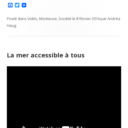
F
T
a
w
c
i
e
t
Posté dans
Vidéo
,
Monteuse
,
Société
le
8 février 2014
par
Andréa
b
t
Haug
.
o
e
o
r
k
La mer accessible à tous