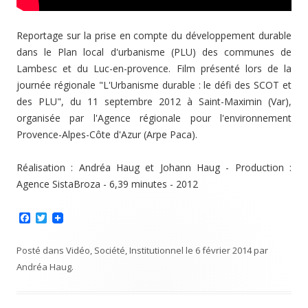
Reportage sur la prise en compte du développement durable
dans le Plan local d'urbanisme (PLU) des communes de
Lambesc et du Luc-en-provence. Film présenté lors de la
journée régionale "L'Urbanisme durable : le défi des SCOT et
des PLU", du 11 septembre 2012 à Saint-Maximin (Var),
organisée par l'Agence régionale pour l'environnement
Provence-Alpes-Côte d'Azur (Arpe Paca).
Réalisation : Andréa Haug et Johann Haug - Production :
Agence SistaBroza - 6,39 minutes - 2012
F
T
a
w
c
i
e
t
Posté dans
Vidéo
,
Société
,
Institutionnel
le
6 février 2014
par
b
t
Andréa Haug
.
o
e
o
r
k