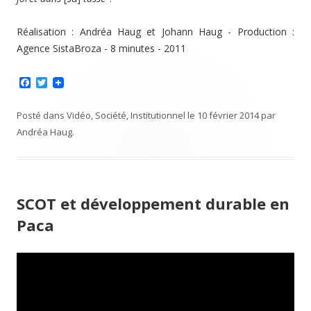
Réalisation : Andréa Haug et Johann Haug - Production :
Agence SistaBroza - 8 minutes - 2011
F
T
a
w
c
i
e
t
Posté dans
Vidéo
,
Société
,
Institutionnel
le
10 février 2014
par
b
t
Andréa Haug
.
o
e
o
r
k
SCOT et développement durable en
Paca