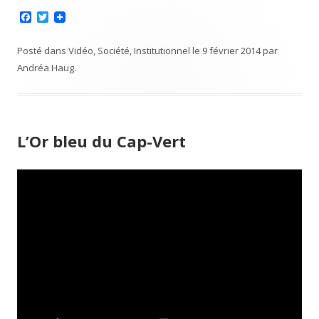
F
T
a
w
c
i
e
t
Posté dans
Vidéo
,
Société
,
Institutionnel
le
9 février 2014
par
b
t
Andréa Haug
.
o
e
o
r
k
L’Or bleu du Cap-Vert