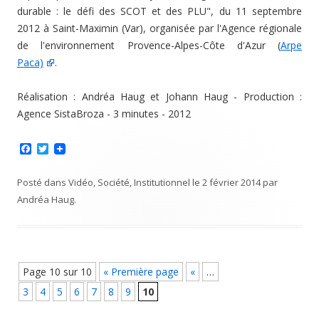
durable : le défi des SCOT et des PLU", du 11 septembre
2012 à Saint-Maximin (Var), organisée par l'Agence régionale
de l'environnement Provence-Alpes-Côte d'Azur (
Arpe
Paca)
.
Réalisation : Andréa Haug et Johann Haug - Production :
Agence SistaBroza - 3 minutes - 2012
F
T
a
w
c
i
e
t
Posté dans
Vidéo
,
Société
,
Institutionnel
le
2 février 2014
par
b
t
Andréa Haug
.
o
e
o
r
k
Navigation Article
Page 10 sur 10
« Première page
«
…
3
4
5
6
7
8
9
10