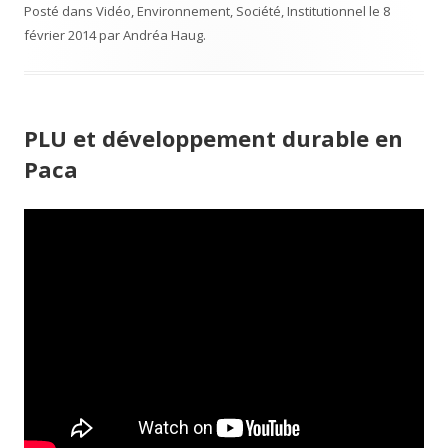
e
t
Posté dans
Vidéo
,
Environnement
,
Société
,
Institutionnel
le
8
b
t
février 2014
par
Andréa Haug
.
o
e
o
r
k
PLU et développement durable en
Paca